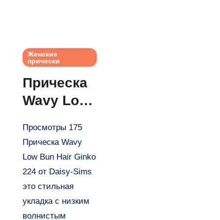
Женские
прически
Прическа
Wavy Low
Bun Hair
Просмотры 175
Ginko 224
Прическа Wavy
от Daisy-
Low Bun Hair Ginko
Sims
224 от Daisy-Sims
это стильная
укладка с низким
волнистым