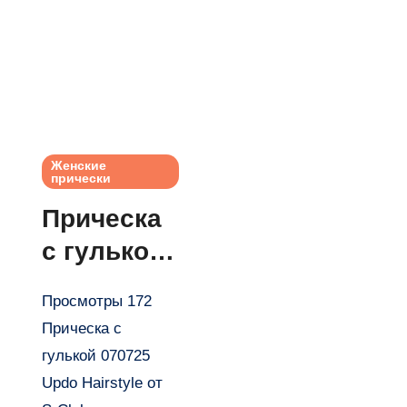
Женские
прически
Прическа
с гулькой
070725
Просмотры 172
updo
Прическа с
Hairstyle
гулькой 070725
от S-Club
Updo Hairstyle от