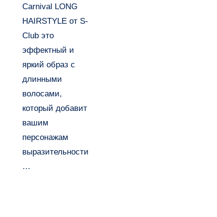
HAIRSTYL
Carnival LONG
E от S-
HAIRSTYLE от S-
Club
Club это
эффектный и
яркий образ с
длинными
волосами,
который добавит
вашим
персонажам
выразительности
…