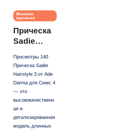
Женские
прически
Прическа
Sadie
Hairstyle 3
Просмотры 140
от Ade
Прическа Sadie
Darma для
Hairstyle 3 от Ade
Симс 4
Darma для Симс 4
— это
высококачественн
ая и
детализированная
модель длинных