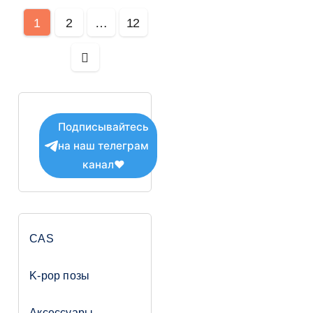
Пагинация
1
2
…
12
записей
Подписывайтесь
на наш телеграм
канал❤
CAS
K-pop позы
Аксессуары