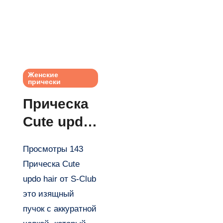
Женские
прически
Прическа
Cute updo
hair от S-
Просмотры 143
Club
Прическа Cute
updo hair от S-Club
это изящный
пучок с аккуратной