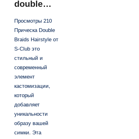
double
braids
Просмотры 210
hairstyle
Прическа Double
от S-Club
Braids Hairstyle от
S-Club это
стильный и
современный
элемент
кастомизации,
который
добавляет
уникальности
образу вашей
симки. Эта