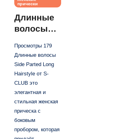
прически
Длинные
волосы
Side
Просмотры 179
parted
Длинные волосы
long
Side Parted Long
hairstyle
Hairstyle от S-
от S-CLUB
CLUB это
элегантная и
стильная женская
прическа с
боковым
пробором, которая
придаёт