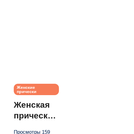
Женские
прически
Женская
прическа
braided
Просмотры 159