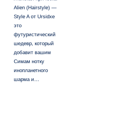
— Style A
Alien (Hairstyle) —
от Ursidxe
Style A от Ursidxe
это
футуристический
шедевр, который
добавит вашим
Симам нотку
инопланетного
шарма и…