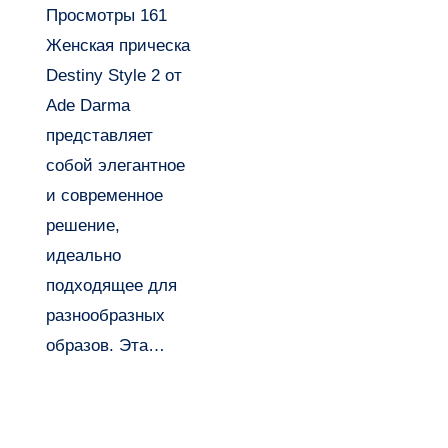
Просмотры 161 ​
Style 2
Женская прическа
(Hairstyle)
Destiny Style 2 от
от Ade
Ade Darma
Darma
представляет
собой элегантное
и современное
решение,
идеально
подходящее для
разнообразных
образов. Эта…