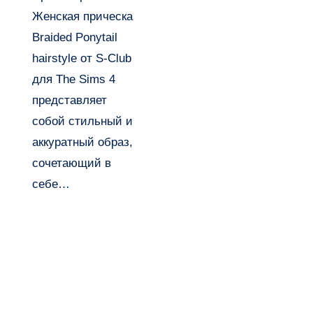
Ponytail
Женская прическа
hairstyle
Braided Ponytail
от S-Club
hairstyle от S-Club
для The Sims 4
представляет
собой стильный и
аккуратный образ,
сочетающий в
себе…