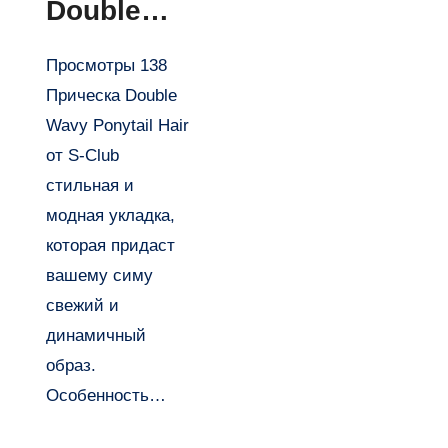
Double
Wavy
Просмотры 138
Ponytail
Прическа Double
Hair от S-
Wavy Ponytail Hair
Club
от S-Club
стильная и
модная укладка,
которая придаст
вашему симу
свежий и
динамичный
образ.
Особенность…