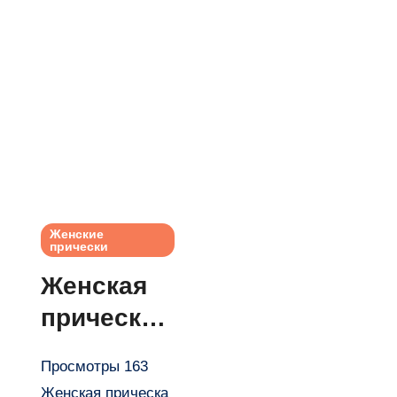
Женские
прически
Женская
прическа
Alien
Просмотры 163
(Hairstyle)
Женская прическа