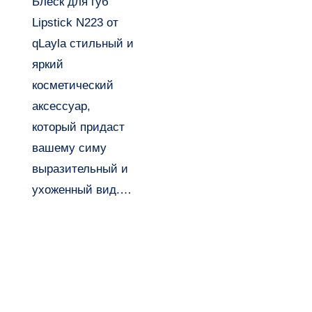
Блеск для губ
qLayla
Lipstick N223 от
qLayla стильный и
яркий
косметический
аксессуар,
который придаст
вашему симу
выразительный и
ухоженный вид.…