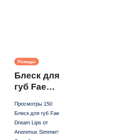
Помады
Блеск для
губ Fae
Dream
Просмотры 150
Lips от
Блеск для губ Fae
Anonimux
Dream Lips от
Simmer
Anonimux Simmer!