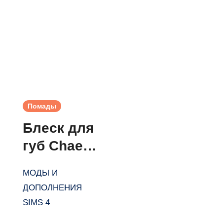
Помады
Блеск для
губ Chae
Lipstick от
МОДЫ И
MSQSIMS
ДОПОЛНЕНИЯ
для Симс
SIMS 4
4