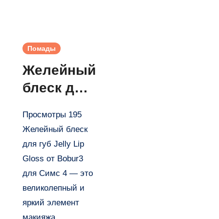
Помады
Желейный
блеск для
губ Jelly
Просмотры 195
Lip Gloss
Желейный блеск
от Bobur3
для губ Jelly Lip
для Симс
Gloss от Bobur3
4
для Симс 4 — это
великолепный и
яркий элемент
макияжа,