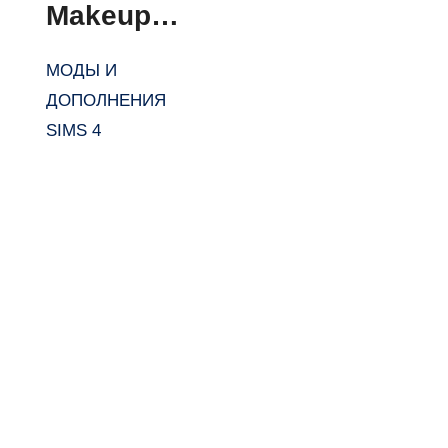
Makeup
Set 06 от
МОДЫ И
lutessasim
ДОПОЛНЕНИЯ
s для
SIMS 4
Симс 4