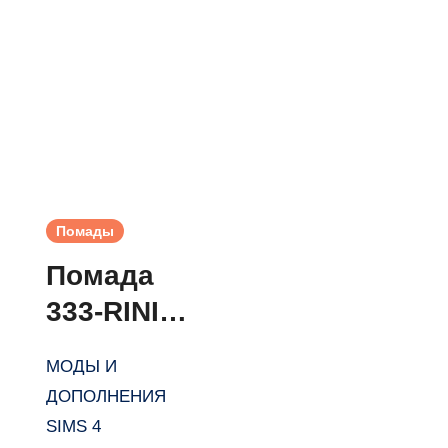
Помады
Помада
333-RINI
lipstick от
МОДЫ И
asan333
ДОПОЛНЕНИЯ
для Симс
SIMS 4