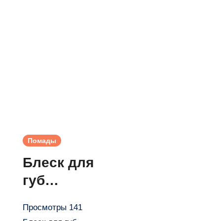
Помады
Блеск для
губ
Lipstick
Просмотры 141
N223 от