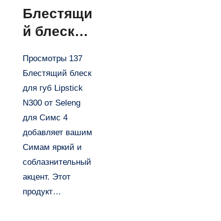
Блестящи
й блеск
для губ
Просмотры 137
Lipstick
Блестящий блеск
N300 от
для губ Lipstick
Seleng
N300 от Seleng
для Симс
для Симс 4
добавляет вашим
4
Симам яркий и
соблазнительный
акцент. Этот
продукт…