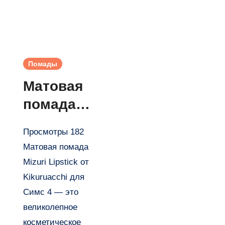
Помады
Матовая
помада
Mizuri
Просмотры 182
Lipstick от
Матовая помада
Kikuruacc
Mizuri Lipstick от
hi для
Kikuruacchi для
Симс 4
Симс 4 — это
великолепное
косметическое