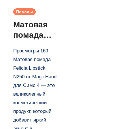
Помады
Матовая
помада
Felicia
Просмотры 169
Lipstick
Матовая помада
N250 от
Felicia Lipstick
MagicHand
N250 от MagicHand
для Симс
для Симс 4 — это
великолепный
4
косметический
продукт, который
добавит яркий
акцент в…