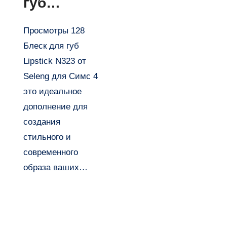
губ
Lipstick
Просмотры 128
N323 от
Блеск для губ
Seleng
Lipstick N323 от
для Симс
Seleng для Симс 4
4
это идеальное
дополнение для
создания
стильного и
современного
образа ваших…