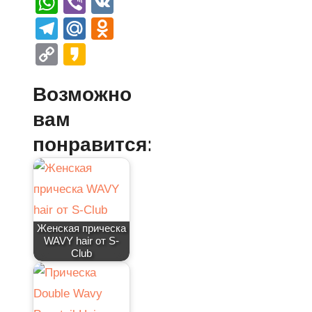
WhatsApp
Viber
VK
Telegram
Mail.Ru
Odnoklassniki
Copy
Kakao
Link
Возможно
вам
понравится:
Женская прическа
WAVY hair от S-
Club