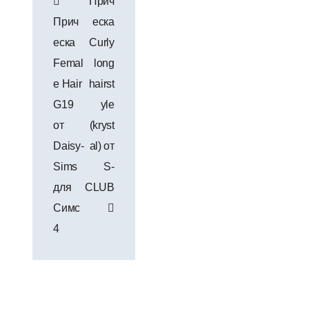
Прич
по
Прич
еска
записям
еска
Curly
Femal
long
e Hair
hairst
G19
yle
от
(kryst
Daisy-
al) от
Sims
S-
для
CLUB
Симс
4