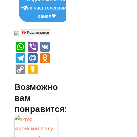
на наш телеграм
канал❤
Подписаться
WhatsApp
Viber
VK
Telegram
Mail.Ru
Odnoklassniki
Copy
Kakao
Link
Возможно
вам
понравится: