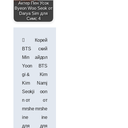
Актер Пен Усок
Byeon Woo Seok от
Darya Sim для
Симс 4
Навигация
Корей
по
BTS
ский
записям
Min
айдол
Yoon
BTS
gi &
Kim
Kim
Namj
Seokji
oon
n от
от
mrshe
mrshe
ine
ine
для
для